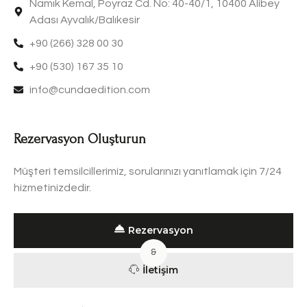
Namık Kemal, Poyraz Cd. No: 40-40/1, 10400 Alibey
Adası Ayvalık/Balıkesir
+90 (266) 328 00 30
+90 (530) 167 35 10
info@cundaedition.com
Rezervasyon Oluşturun
Müşteri temsilcillerimiz, sorularınızı yanıtlamak için 7/24
hizmetinizdedir.
Rezervasyon
&
İletişim