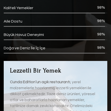
100%
Kaliteli Yemekler
100%
Aile Dostu
100%
Büyük Havuz Deneyimi
100%
Doğa ve Deniz İle İç İçe
Lezzetli Bir Yemek
Cunda Edition’un açık restaurantı
, yerel
malzemelerle hazırlanmış lezzetli yemekleri ile
dikkat çekmektedir. Taze deniz ürünleri, yöresel
otlar ve baharatlarla hazırlanan yemekler,
tatilinize damak zevki katacaktır. Otelimizdeki