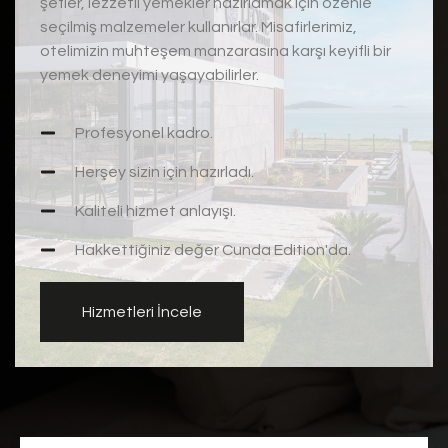
şefler, lezzetli yemekler hazırlamak için özenle
seçilmiş malzemeler kullanırlar. Misafirlerimiz,
otelimizin muhteşem manzarasına karşı keyifli bir
yemek deneyimi yaşayabilirler.
Profesyonel kadro.
Herşey sizin için hazırladı.
Kaliteli hizmet anlayışı.
Hakkettiğiniz değer Cunda Edition'da.
Hizmetleri İncele